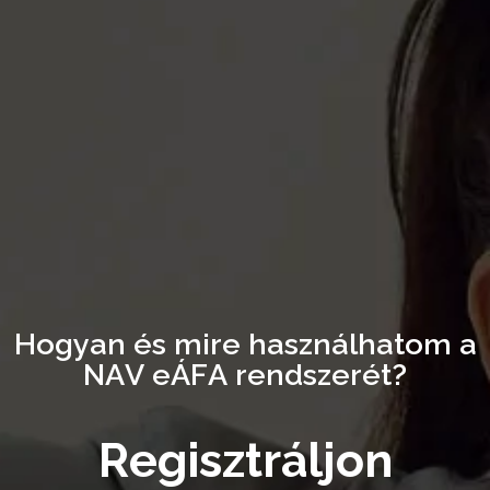
H
o
g
y
a
n
é
s
m
i
r
e
h
a
s
z
n
á
l
h
a
t
o
m
a
N
A
V
e
Á
F
A
r
e
n
d
s
z
e
r
é
t
?
R
e
g
i
s
z
t
r
á
l
j
o
n