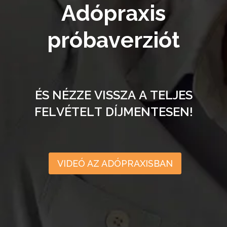
A
d
ó
p
r
a
x
i
s
p
r
ó
b
a
v
e
r
z
i
ó
t
É
S
N
É
Z
Z
E
V
I
S
S
Z
A
A
T
E
L
J
E
S
F
E
L
V
É
T
E
L
T
D
Í
J
M
E
N
T
E
S
E
N
!
VIDEÓ AZ ADÓPRAXISBAN